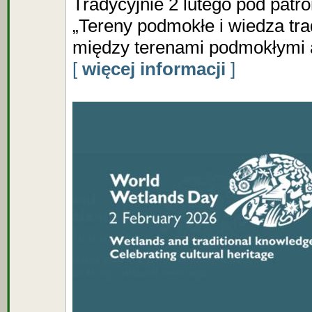
Tradycyjnie 2 lutego pod pat
„Tereny podmokłe i wiedza tr
między terenami podmokłymi a
[
więcej informacji
]