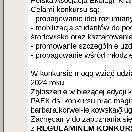
Polska Asocjacja Ekologii Kr
Celami konkursu są:
- propagowanie idei rozumiany
- mobilizacja studentów do po
środowisko oraz kształtowania
- promowanie szczególnie uzd
- propagowanie wśród młodzież
W konkursie mogą wziąć udzia
2024 roku.
Zgłoszenie w bieżącej edycji
PAEK ds. konkursu prac magis
barbara.korwel-lejkowska@ug.e
Zachęcamy do zapoznania się
z
REGULAMINEM KONKURSU: 