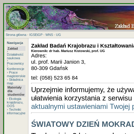
Strona główna
·
IGSEiGP
·
WNS
·
UG
Nawigacja
Zakład Badań Krajobrazu i Kształtowan
Zakład
Kierownik: dr hab. Mariusz Kistowski, prof. UG
Działalność
Adres:
naukowa
ul. prof. Marii Janion 3,
Pracownicy
80-309 Gdańsk
Konferencje
Prace
magisterskie
tel: (058) 523 65 84
Składnica
map
Materiały
Uprzejmie informujemy, że używam
dla
studentów
ułatwienia korzystania z serwis
Ekologia
krajobrazu,
aktualnymi ustawieniami Twojej 
OOŚ
Techniki
informacyjne
ŚWIATOWY DZIEŃ MOKRA