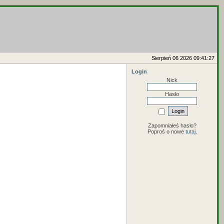
Sierpień 06 2026 09:41:27
Login
Nick
Hasło
Zapomniałeś hasło?
Poproś o nowe
tutaj
.