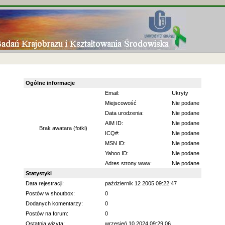
Ogólne informacje
Email:
Ukryty
Miejscowość
Nie podane
Data urodzenia:
Nie podane
AIM ID:
Nie podane
Brak awatara (fotki)
ICQ#:
Nie podane
MSN ID:
Nie podane
Yahoo ID:
Nie podane
Adres strony www:
Nie podane
Statystyki
Data rejestracji:
październik 12 2005 09:22:47
Postów w shoutbox:
0
Dodanych komentarzy:
0
Postów na forum:
0
Ostatnia wizyta:
wrzesień 10 2024 09:29:06