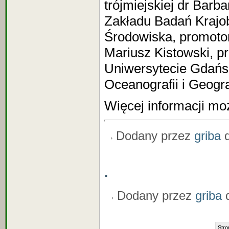
trójmiejskiej dr Barb
Zakładu Badań Krajob
Środowiska, promotor
Mariusz Kistowski, p
Uniwersytecie Gdańs
Oceanografii i Geograf
Więcej informacji m
Dodany przez
griba
d
.
Dodany przez
griba
d
Stro