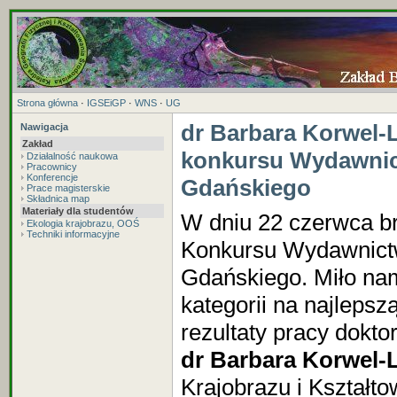
Strona główna
·
IGSEiGP
·
WNS
·
UG
dr Barbara Korwel-
Nawigacja
Zakład
konkursu Wydawnic
Działalność naukowa
Pracownicy
Konferencje
Gdańskiego
Prace magisterskie
Składnica map
Materiały dla studentów
W dniu 22 czerwca br
Ekologia krajobrazu, OOŚ
Techniki informacyjne
Konkursu Wydawnict
Gdańskiego. Miło na
kategorii na najlepsz
rezultaty pracy doktor
dr Barbara Korwel-
Krajobrazu i Kształto