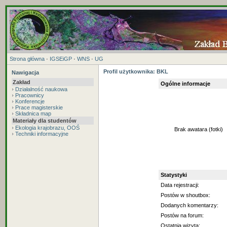
Strona główna
·
IGSEiGP
·
WNS
·
UG
Profil użytkownika: BKL
Nawigacja
Zakład
Ogólne informacje
Działalność naukowa
Pracownicy
Konferencje
Prace magisterskie
Składnica map
Materiały dla studentów
Ekologia krajobrazu, OOŚ
Brak awatara (fotki)
Techniki informacyjne
Statystyki
Data rejestracji:
Postów w shoutbox:
Dodanych komentarzy:
Postów na forum:
Ostatnia wizyta: